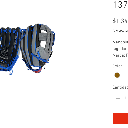
137
$1,34
IVA exclu
Manopla 
jugador 
Marca: 
Posición
Color
*
Material
Medida:
-La man
Cantida