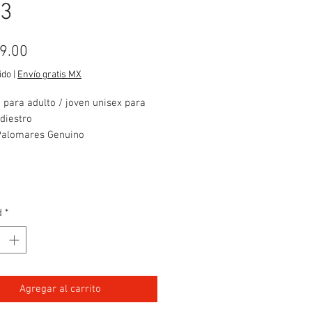
3
Precio
9.00
ido
|
Envío gratis MX
para adulto / joven unisex para
diestro
Palomares Genuino
: jardin / outfield
: 100% piel de res
 13 pulgadas
opla se usa en mano zurda-
d
*
Agregar al carrito