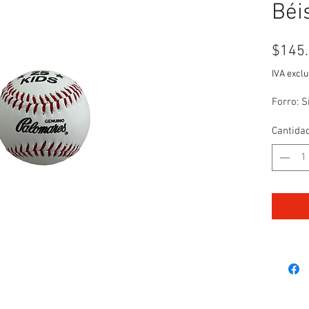
Béi
$145
IVA exclu
Forro: S
Cantida