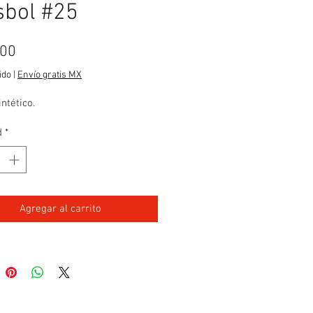
sbol #25
Precio
.00
ido
|
Envío gratis MX
intético.
d
*
Agregar al carrito