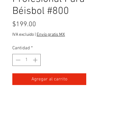
Béisbol #800
Precio
$199.00
IVA excluido
|
Envío gratis MX
Cantidad
*
Agregar al carrito
Forro: Piel.
CONTACTO
Teléfonos:
55-5517-9794
|
55-5537-2289