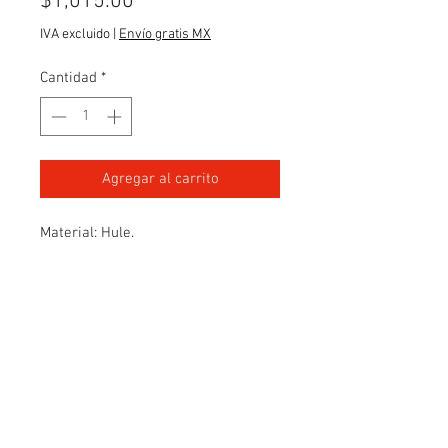
Precio
$1,015.00
IVA excluido
|
Envío gratis MX
Cantidad
*
Agregar al carrito
Material: Hule.
CONTACTO
Teléfonos:
55-5517-9794
|
55-5537-2289
WhatsApp: 55-8157-0570
Correo:
palomaressince1937@yahoo.com.mx
Redes sociales: @palomaresgenuino1937
TODOS NUESTROS PRODUCTOS SON DE FABRICACIÓN 100% MEXICANA.