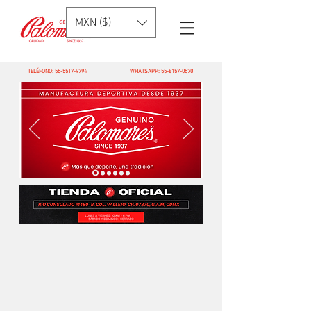
MXN ($)
TELÉFONO: 55-5517-9794
WHATSAPP: 55-8157-0570