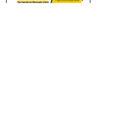
Ver tienda en Mercado Libre
Ver tienda
ESCRÍBENOS POR WHATSAPP
CONTACTO
Teléfonos:
55-5517-9794
|
55-5537-2289
WhatsApp: 55-8157-0570
Correo:
palomaressince1937@yahoo.com.mx
Redes sociales: @palomaresgenuino1937